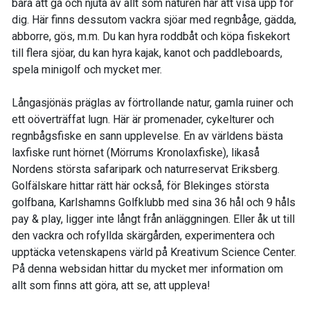
bara att gå och njuta av allt som naturen har att visa upp för
dig. Här finns dessutom vackra sjöar med regnbåge, gädda,
abborre, gös, m.m. Du kan hyra roddbåt och köpa fiskekort
till flera sjöar, du kan hyra kajak, kanot och paddleboards,
spela minigolf och mycket mer.
Långasjönäs präglas av förtrollande natur, gamla ruiner och
ett oöverträffat lugn. Här är promenader, cykelturer och
regnbågsfiske en sann upplevelse. En av världens bästa
laxfiske runt hörnet (Mörrums Kronolaxfiske), likaså
Nordens största safaripark och naturreservat Eriksberg.
Golfälskare hittar rätt här också, för Blekinges största
golfbana, Karlshamns Golfklubb med sina 36 hål och 9 håls
pay & play, ligger inte långt från anläggningen. Eller åk ut till
den vackra och rofyllda skärgården, experimentera och
upptäcka vetenskapens värld på Kreativum Science Center.
På denna websidan hittar du mycket mer information om
allt som finns att göra, att se, att uppleva!