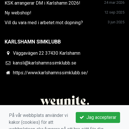
KSK arrangerar DM i Karlshamn 2026!
24 mar 2026
Ny webshop!
12 sep 2025
Vill du vara med i arbetet mot dopning?
3 jun 2025
KARLSHAMN SIMKLUBB
Väggavägen 22 37430 Karlshamn
kansli@karlshamnssimklubb.se
https://www.karlshamnssimklubb.se/
På vår webbplats använder vi
Jag accepterar
kakor (cookies) för att