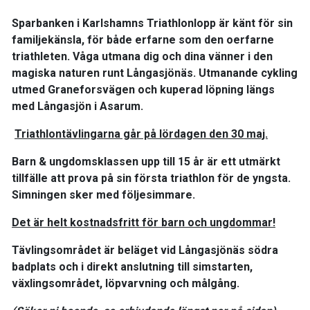
Sparbanken i Karlshamns Triathlonlopp är känt för sin
familjekänsla, för både erfarne som den oerfarne
triathleten. Våga utmana dig och dina vänner i den
magiska naturen runt Långasjönäs. Utmanande cykling
utmed Graneforsvägen och kuperad löpning längs
med Långasjön i Asarum.
Triathlontävlingarna går på lördagen den 30 maj.
Barn & ungdomsklassen upp till 15 år är ett utmärkt
tillfälle att prova på sin första triathlon för de yngsta.
Simningen sker med följesimmare.
Det är helt kostnadsfritt för barn och ungdommar!
Tävlingsområdet är beläget vid Långasjönäs södra
badplats och i direkt anslutning till simstarten,
växlingsområdet, löpvarvning och målgång.