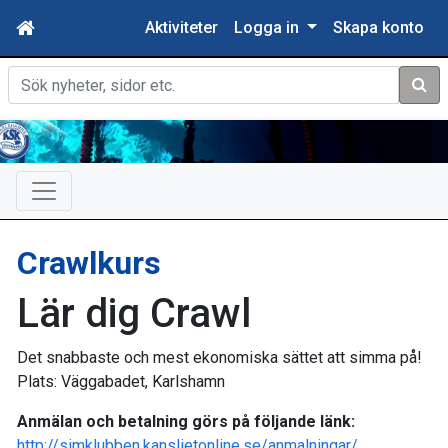
Aktiviteter
Logga in
Skapa konto
Sök
Crawlkurs
Lär dig Crawl
Det snabbaste och mest ekonomiska sättet att simma på!
Plats: Väggabadet, Karlshamn
Anmälan och betalning görs på följande länk:
http://simklubben.kanslietonline.se/anmalningar/