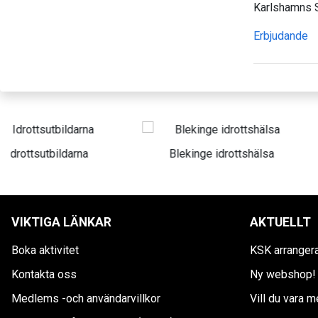
Karlshamns S
Erbjudande
Blekinge idrottshälsa
Best Western Ka
VIKTIGA LÄNKAR
AKTUELLT
Boka aktivitet
KSK arranger
Kontakta oss
Ny webshop!
Medlems -och användarvillkor
Vill du vara 