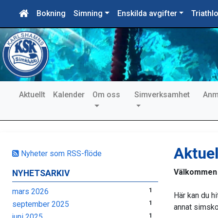
Bokning
Simning
Enskilda avgifter
Triathl
Aktuellt
Kalender
Om oss
Simverksamhet
Anm
Aktuel
Nyheter som RSS-flöde
Välkommen t
NYHETSARKIV
mars 2026
1
Här kan du hi
september 2025
1
annat simskol
juni 2025
1