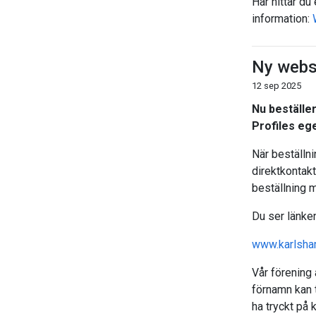
Här hittar d
information:
Ny webs
12 sep 2025
Nu beställe
Profiles eg
När beställni
direktkontakt
beställning 
Du ser länke
www.karlsha
Vår förening
förnamn kan t
ha tryckt på 