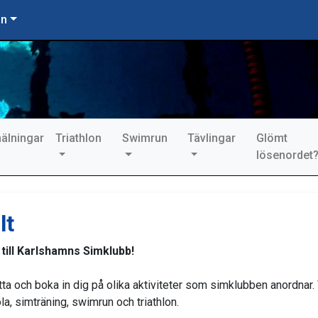
on
älningar
Triathlon
Swimrun
Tävlingar
Glömt
lösenordet
lt
ill Karlshamns Simklubb!
tta och boka in dig på olika aktiviteter som simklubben anordnar. 
a, simträning, swimrun och triathlon.