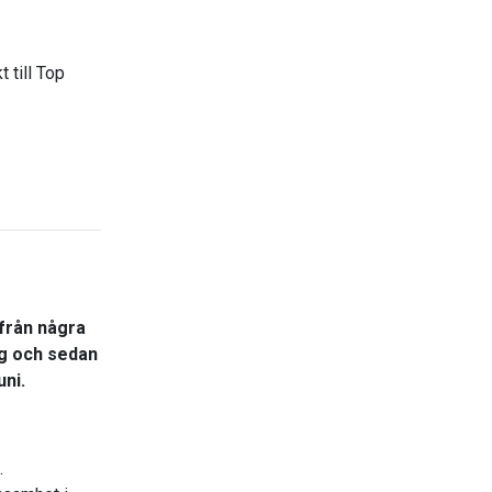
 till Top
 från några
ng och sedan
uni.
.