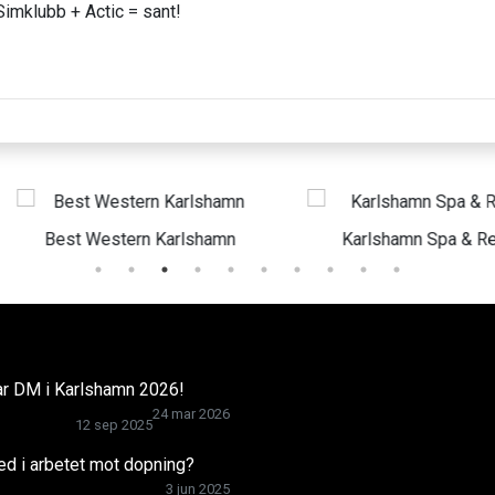
imklubb + Actic = sant!
rlshamn
Karlshamn Spa & Relax
Finn
ar DM i Karlshamn 2026!
24 mar 2026
12 sep 2025
med i arbetet mot dopning?
3 jun 2025