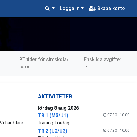
Logga in
Skapa konto
PT tider för simskola/
Enskilda avgifter
?
barn
AKTIVITETER
lördag 8 aug 2026
TR 1 (Mä/U1)
07:30 - 10:00
Vi har bland
Träning Lördag
TR 2 (U2/U3)
07:30 - 10:00