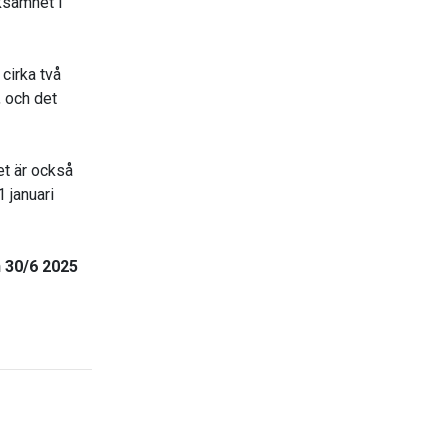
ksamhet i
cirka två
, och det
det är också
1 januari
n 30/6 2025