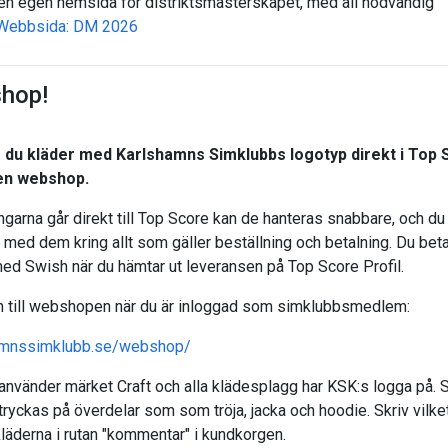
u en egen hemsida för distriktsmästerskapet, med all nödvändig
Webbsida: DM 2026
hop!
r du kläder med Karlshamns Simklubbs logotyp direkt i Top
en webshop.
ngarna går direkt till Top Score kan de hanteras snabbare, och du
 med dem kring allt som gäller beställning och betalning. Du beta
med Swish när du hämtar ut leveransen på Top Score Profil.
n till webshopen när du är inloggad som simklubbsmedlem:
mnssimklubb.se/webshop/
 använder märket Craft och alla klädesplagg har KSK:s logga på.
ryckas på överdelar som som tröja, jacka och hoodie. Skriv vilket
kläderna i rutan "kommentar" i kundkorgen.