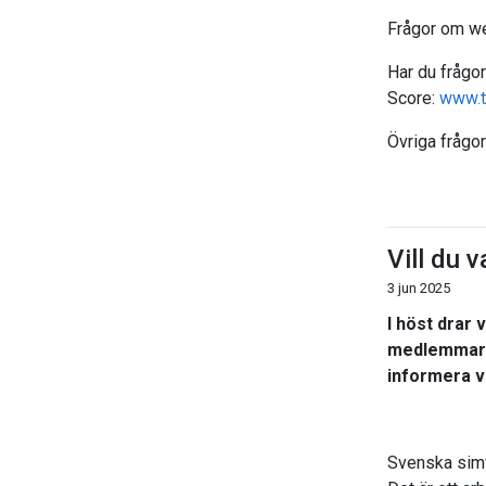
Frågor om 
Har du frågor
Score:
www.to
Övriga frågor 
Vill du 
3 jun 2025
I höst drar 
medlemmar. 
informera vi
Svenska simf