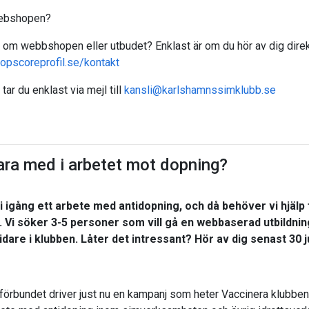
webshopen?
 om webbshopen eller utbudet? Enklast är om du hör av dig direkt
pscoreprofil.se/kontakt
tar du enklast via mejl till
kansli@karlshamnssimklubb.se
vara med i arbetet mot dopning?
vi igång ett arbete med antidopning, och då behöver vi hjälp
Vi söker 3-5 personer som vill gå en webbaserad utbildni
dare i klubben. Låter det intressant? Hör av dig senast 30 j
örbundet driver just nu en kampanj som heter Vaccinera klubben