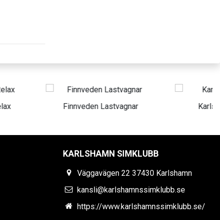
veden Lastvagnar
Karlshamns Energi
KARLSHAMN SIMKLUBB
Väggavägen 22 37430 Karlshamn
kansli@karlshamnssimklubb.se
https://www.karlshamnssimklubb.se/