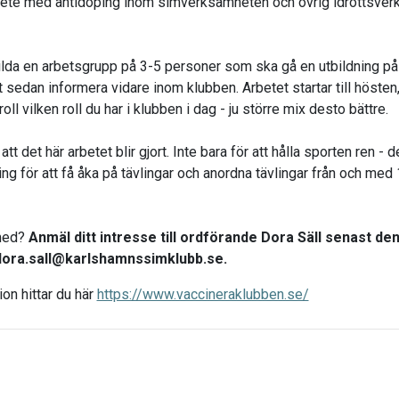
rbete med antidoping inom simverksamheten och övrig idrottsver
ilda en arbetsgrupp på 3-5 personer som ska gå en utbildning på 
t sedan informera vidare inom klubben. Arbetet startar till hösten
oll vilken roll du har i klubben i dag - ju större mix desto bättre.
 att det här arbetet blir gjort. Inte bara för att hålla sporten ren - 
ing för att få åka på tävlingar och anordna tävlingar från och med 
 med?
Anmäl ditt intresse till ordförande Dora Säll senast de
 dora.sall@karlshamnssimklubb.se.
on hittar du här
https://www.vaccineraklubben.se/