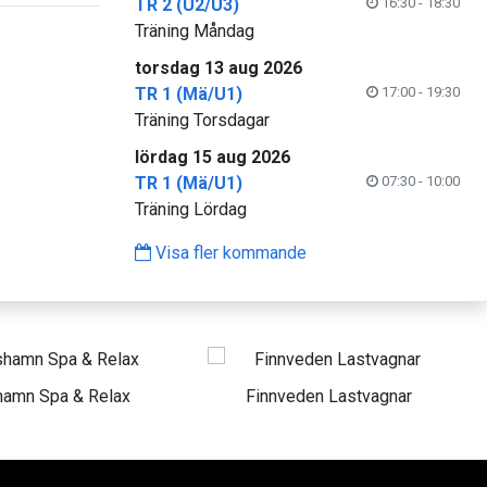
TR 2 (U2/U3)
16:30 - 18:30
Träning Måndag
torsdag 13 aug 2026
TR 1 (Mä/U1)
17:00 - 19:30
Träning Torsdagar
lördag 15 aug 2026
TR 1 (Mä/U1)
07:30 - 10:00
Träning Lördag
Visa fler kommande
lax
Finnveden Lastvagnar
Karls