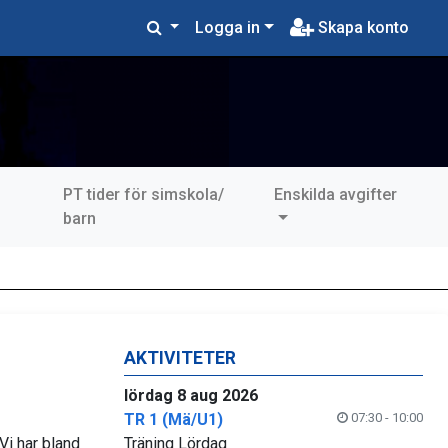
Logga in
Skapa konto
PT tider för simskola/
Enskilda avgifter
?
barn
AKTIVITETER
lördag 8 aug 2026
TR 1 (Mä/U1)
07:30 - 10:00
Vi har bland
Träning Lördag