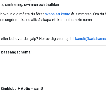
a, simträning, swimrun och triathlon.
 boka in dig måste du först
skapa ett konto
åt simmaren. Om du är 
r en ungdom ska du alltså skapa ett konto i barnets namn.
 eller behöver du hjälp? Hör av dig via mejl till
kansli@karlshamn
 bassängschema:
Simklubb + Actic = sant!