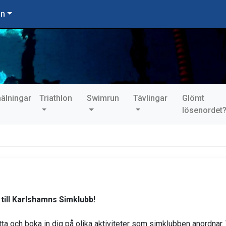
on
älningar
Triathlon
Swimrun
Tävlingar
Glömt
lösenordet
ill Karlshamns Simklubb!
tta och boka in dig på olika aktiviteter som simklubben anordnar. 