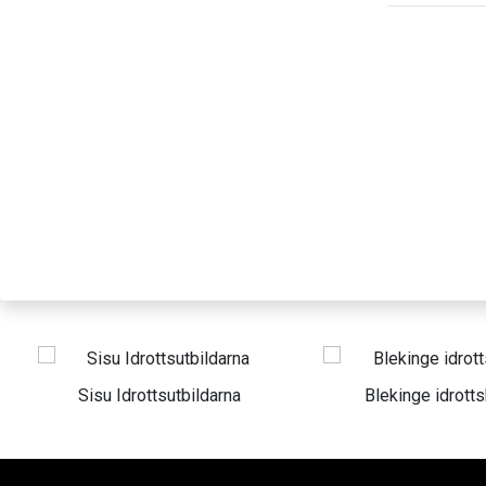
u Idrottsutbildarna
Blekinge idrottshälsa