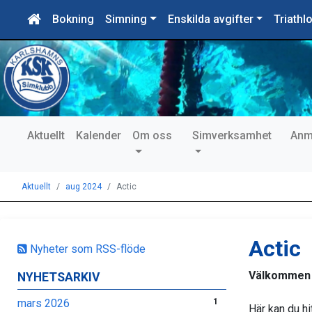
Bokning
Simning
Enskilda avgifter
Triathl
Aktuellt
Kalender
Om oss
Simverksamhet
Anm
Aktuellt
aug 2024
Actic
Actic
Nyheter som RSS-flöde
Välkommen t
NYHETSARKIV
mars 2026
1
Här kan du hi