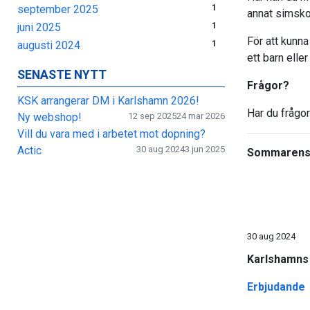
september 2025
1
annat simskol
juni 2025
1
För att kunna
augusti 2024
1
ett barn elle
SENASTE NYTT
Frågor?
KSK arrangerar DM i Karlshamn 2026!
Har du frågor
Ny webshop!
12 sep 2025
24 mar 2026
Vill du vara med i arbetet mot dopning?
Actic
30 aug 2024
3 jun 2025
Sommarens
30 aug 2024
Karlshamns 
Erbjudande