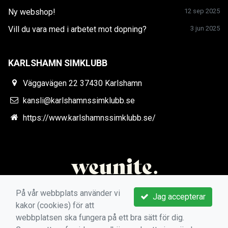
Ny webshop!
12 sep 2025
Vill du vara med i arbetet mot dopning?
3 jun 2025
KARLSHAMN SIMKLUBB
Väggavägen 22 37430 Karlshamn
kansli@karlshamnssimklubb.se
https://www.karlshamnssimklubb.se/
På vår webbplats använder vi
Jag accepterar
kakor (cookies) för att
webbplatsen ska fungera på ett bra sätt för dig.