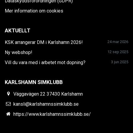
Dataskyddsförordningen (GDPR)
Mer information om cookies
AKTUELLT
KSK arrangerar DM i Karlshamn 2026!
24 mar 2026
Ny webshop!
12 sep 2025
Vill du vara med i arbetet mot dopning?
3 jun 2025
KARLSHAMN SIMKLUBB
Väggavägen 22 37430 Karlshamn
kansli@karlshamnssimklubb.se
https://www.karlshamnssimklubb.se/